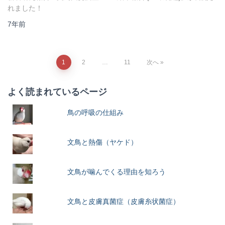
れました！
7年
前
1
2
…
11
次へ
よく読まれているページ
鳥の呼吸の仕組み
文鳥と熱傷（ヤケド）
文鳥が噛んでくる理由を知ろう
文鳥と皮膚真菌症（皮膚糸状菌症）