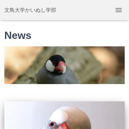
文鳥大学かいぬし学部
ナ
ビ
ゲ
ー
News
シ
ョ
ン
を
切
り
替
え