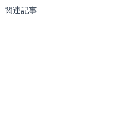
c
tt
e
er
er
e
ck
関連記事
e
er
n
e
n
et
b
ot
st
a
o
e
o
k