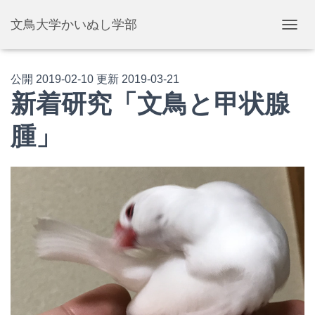
文鳥大学かいぬし学部
ナ
ビ
ゲ
ー
公開
2019-02-10
更新
2019-03-21
シ
新着研究「文鳥と甲状腺
ョ
ン
腫」
を
切
り
替
え