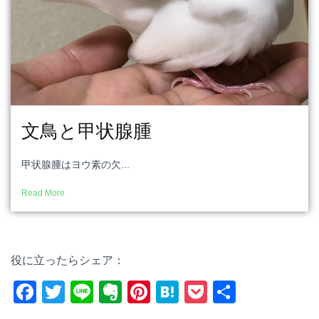
文鳥と甲状腺腫
甲状腺腫はヨウ素の欠...
Read More
役に立ったらシェア：
F
T
Li
E
Pi
H
P
共
a
wi
n
v
nt
at
o
有