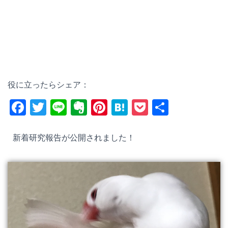
役に立ったらシェア：
F
T
Li
E
Pi
H
P
共
a
wi
n
v
nt
at
o
有
c
tt
e
er
er
e
ck
新着研究報告が公開されました！
e
er
n
e
n
et
b
ot
st
a
o
e
o
k