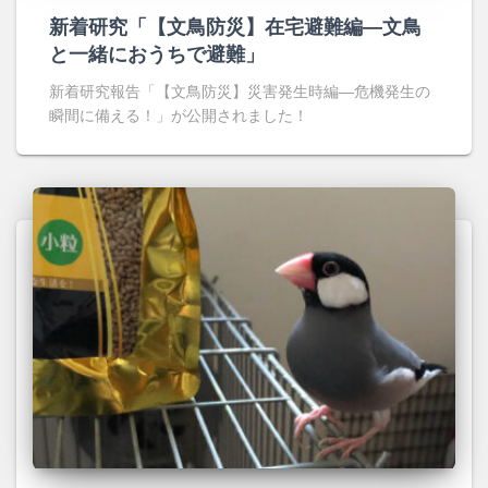
新着研究「【文鳥防災】在宅避難編―文鳥
と一緒におうちで避難」
新着研究報告「【文鳥防災】災害発生時編―危機発生の
瞬間に備える！」が公開されました！