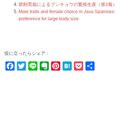
群飼育箱によるブンチョウの繁殖生産（第1報）
Male traits and female choice in Java Sparrows:
preference for large body size
役に立ったらシェア：
F
T
Li
E
Pi
H
P
共
a
wi
n
v
nt
at
o
有
c
tt
e
er
er
e
ck
e
er
n
e
n
et
b
ot
st
a
o
e
o