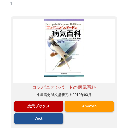
1.
コンパニオンバードの病気百科
小嶋篤史 誠文堂新光社 2010年03月
楽天ブックス
Amazon
7net