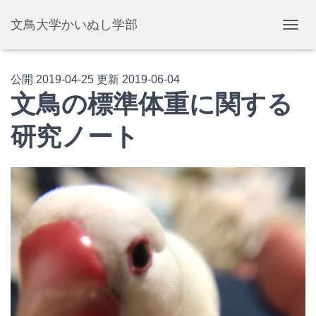
文鳥大学かいぬし学部
ナ
ビ
ゲ
ー
公開
2019-04-25
更新
2019-06-04
シ
文鳥の標準体重に関する
ョ
ン
研究ノート
を
切
り
替
え