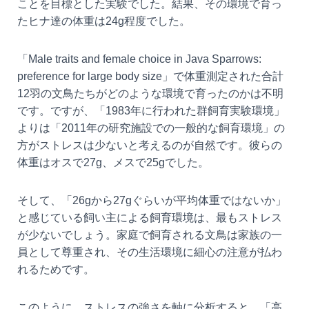
ことを目標とした実験でした。結果、その環境で育っ
たヒナ達の体重は24g程度でした。
「Male traits and female choice in Java Sparrows:
preference for large body size」で体重測定された合計
12羽の文鳥たちがどのような環境で育ったのかは不明
です。ですが、「1983年に行われた群飼育実験環境」
よりは「2011年の研究施設での一般的な飼育環境」の
方がストレスは少ないと考えるのが自然です。彼らの
体重はオスで27g、メスで25gでした。
そして、「26gから27gぐらいが平均体重ではないか」
と感じている飼い主による飼育環境は、最もストレス
が少ないでしょう。家庭で飼育される文鳥は家族の一
員として尊重され、その生活環境に細心の注意が払わ
れるためです。
このように、ストレスの強さを軸に分析すると、「高