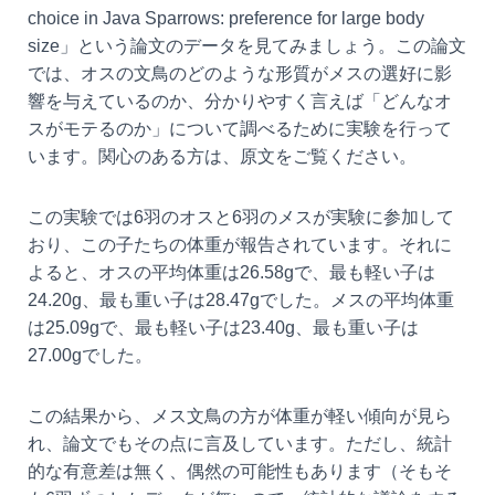
choice in Java Sparrows: preference for large body
size」という論文のデータを見てみましょう。この論文
では、オスの文鳥のどのような形質がメスの選好に影
響を与えているのか、分かりやすく言えば「どんなオ
スがモテるのか」について調べるために実験を行って
います。関心のある方は、原文をご覧ください。
この実験では6羽のオスと6羽のメスが実験に参加して
おり、この子たちの体重が報告されています。それに
よると、オスの平均体重は26.58gで、最も軽い子は
24.20g、最も重い子は28.47gでした。メスの平均体重
は25.09gで、最も軽い子は23.40g、最も重い子は
27.00gでした。
この結果から、メス文鳥の方が体重が軽い傾向が見ら
れ、論文でもその点に言及しています。ただし、統計
的な有意差は無く、偶然の可能性もあります（そもそ