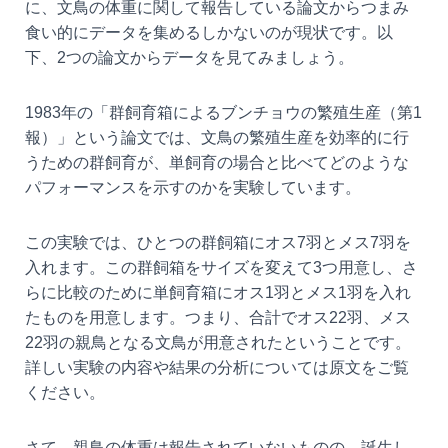
に、文鳥の体重に関して報告している論文からつまみ
食い的にデータを集めるしかないのが現状です。以
下、2つの論文からデータを見てみましょう。
1983年の「群飼育箱によるブンチョウの繁殖生産（第1
報）」という論文では、文鳥の繁殖生産を効率的に行
うための群飼育が、単飼育の場合と比べてどのような
パフォーマンスを示すのかを実験しています。
この実験では、ひとつの群飼箱にオス7羽とメス7羽を
入れます。この群飼箱をサイズを変えて3つ用意し、さ
らに比較のために単飼育箱にオス1羽とメス1羽を入れ
たものを用意します。つまり、合計でオス22羽、メス
22羽の親鳥となる文鳥が用意されたということです。
詳しい実験の内容や結果の分析については原文をご覧
ください。
さて、親鳥の体重は報告されていないものの、誕生し