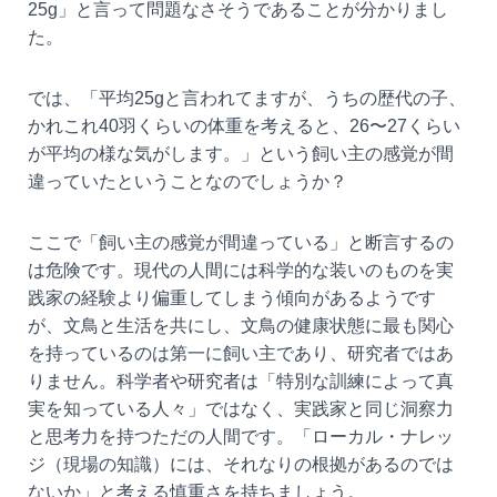
25g」と言って問題なさそうであることが分かりまし
た。
では、「平均25gと言われてますが、うちの歴代の子、
かれこれ40羽くらいの体重を考えると、26〜27くらい
が平均の様な気がします。」という飼い主の感覚が間
違っていたということなのでしょうか？
ここで「飼い主の感覚が間違っている」と断言するの
は危険です。現代の人間には科学的な装いのものを実
践家の経験より偏重してしまう傾向があるようです
が、文鳥と生活を共にし、文鳥の健康状態に最も関心
を持っているのは第一に飼い主であり、研究者ではあ
りません。科学者や研究者は「特別な訓練によって真
実を知っている人々」ではなく、実践家と同じ洞察力
と思考力を持つただの人間です。「ローカル・ナレッ
ジ（現場の知識）には、それなりの根拠があるのでは
ないか」と考える慎重さを持ちましょう。