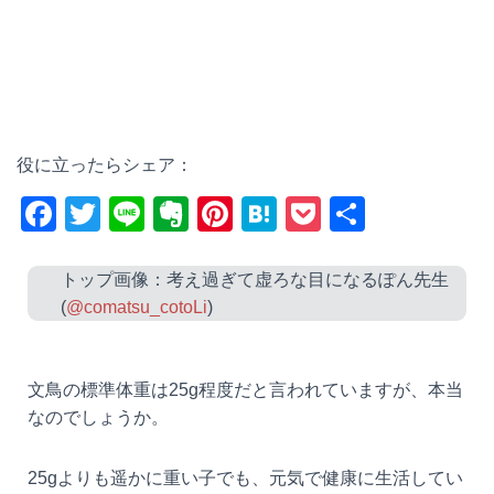
役に立ったらシェア：
F
T
Li
E
Pi
H
P
共
a
wi
n
v
nt
at
o
有
c
tt
e
er
er
e
ck
トップ画像：考え過ぎて虚ろな目になるぽん先生
(
@comatsu_cotoLi
)
e
er
n
e
n
et
b
ot
st
a
o
e
文鳥の標準体重は25g程度だと言われていますが、本当
o
なのでしょうか。
k
25gよりも遥かに重い子でも、元気で健康に生活してい