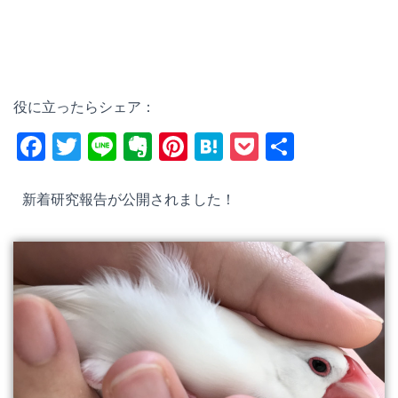
役に立ったらシェア：
F
T
Li
E
Pi
H
P
共
a
wi
n
v
nt
at
o
有
c
tt
e
er
er
e
ck
新着研究報告が公開されました！
e
er
n
e
n
et
b
ot
st
a
o
e
o
k