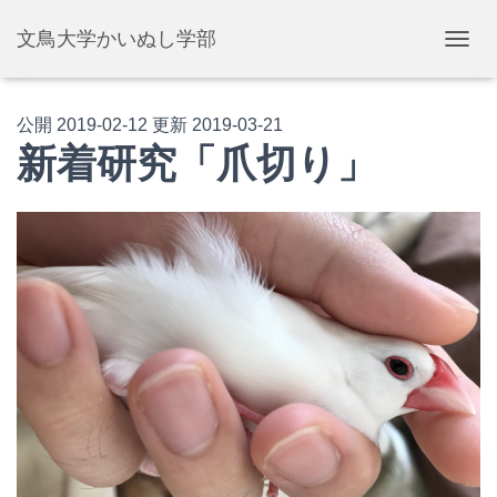
文鳥大学かいぬし学部
ナ
ビ
ゲ
ー
公開
2019-02-12
更新
2019-03-21
シ
新着研究「爪切り」
ョ
ン
を
切
り
替
え