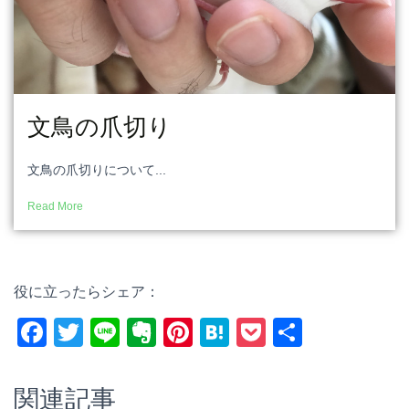
文鳥の爪切り
文鳥の爪切りについて...
Read More
役に立ったらシェア：
F
T
Li
E
Pi
H
P
共
a
wi
n
v
nt
at
o
有
c
tt
e
er
er
e
ck
関連記事