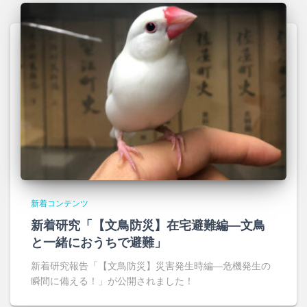
新着コンテンツ
新着研究「【文鳥防災】在宅避難編―文鳥
と一緒におうちで避難」
新着研究報告「【文鳥防災】災害発生時編―危機発生の
瞬間に備える！」が公開されました！