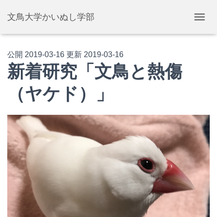
文鳥大学かいぬし学部
ナ
ビ
ゲ
ー
公開
2019-03-16
更新
2019-03-16
シ
新着研究「文鳥と熱傷
ョ
ン
（ヤケド）」
を
切
り
替
え