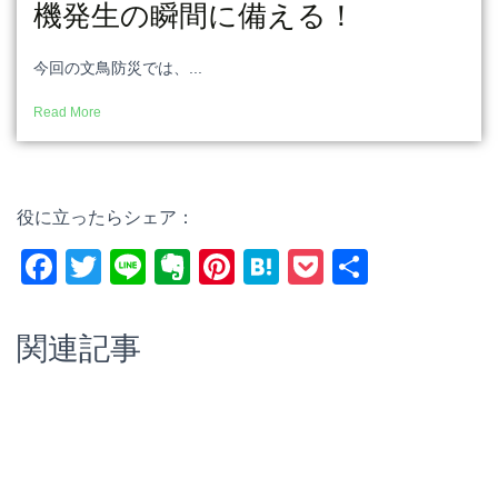
機発生の瞬間に備える！
今回の文鳥防災では、...
Read More
役に立ったらシェア：
F
T
Li
E
Pi
H
P
共
a
wi
n
v
nt
at
o
有
c
tt
e
er
er
e
ck
関連記事
e
er
n
e
n
et
b
ot
st
a
o
e
o