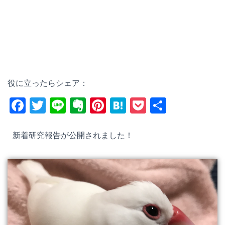
役に立ったらシェア：
F
T
Li
E
Pi
H
P
共
a
wi
n
v
nt
at
o
有
c
tt
e
er
er
e
ck
新着研究報告が公開されました！
e
er
n
e
n
et
b
ot
st
a
o
e
o
k