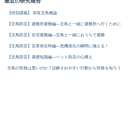
最近の研究報告
【特別講義】 弥富文鳥概論
【文鳥防災】避難所避難編―文鳥と一緒に避難所へ行くために
【文鳥防災】在宅避難編―文鳥と一緒におうちで避難
【文鳥防災】災害発生時編―危機発生の瞬間に備える！
【文鳥防災】基礎知識編―ペット防災の心構え
文鳥の性格は悪いのか？誤解されやすい行動から性格を知ろう