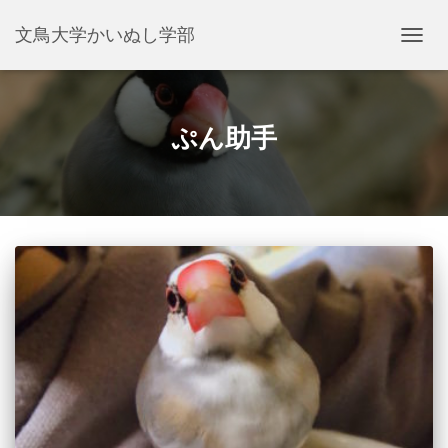
文鳥大学かいぬし学部
ナ
ビ
ゲ
ー
シ
ぷん助手
ョ
ン
を
切
り
替
え