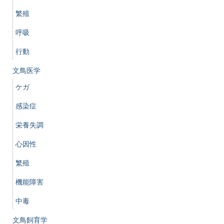
繁殖
呼吸
行動
文鳥医学
ケガ
感染症
栄養失調
心因性
繁殖
機能障害
中毒
文鳥飼育学