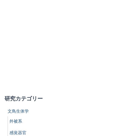
研究カテゴリー
文鳥生体学
外被系
感覚器官