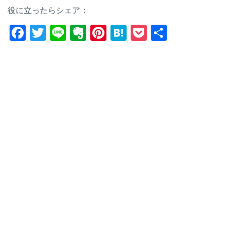
役に立ったらシェア：
F
T
Li
E
Pi
H
P
共
a
wi
n
v
nt
at
o
有
c
tt
e
er
er
e
ck
e
er
n
e
n
et
b
ot
st
a
o
e
o
k