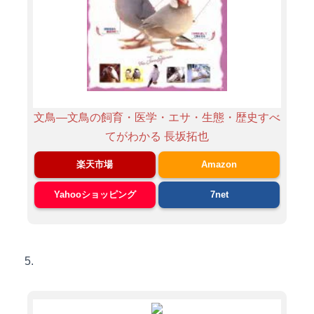
文鳥―文鳥の飼育・医学・エサ・生態・歴史すべ
てがわかる 長坂拓也
楽天市場
Amazon
Yahooショッピング
7net
5.