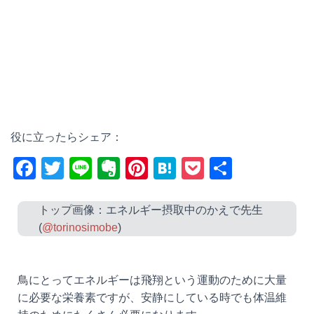
役に立ったらシェア：
F
T
Li
E
Pi
H
P
共
a
wi
n
v
nt
at
o
有
c
tt
e
er
er
e
ck
トップ画像：エネルギー摂取中のかえで先生
(
@torinosimobe
)
e
er
n
e
n
et
b
ot
st
a
o
e
鳥にとってエネルギーは飛翔という運動のために大量
o
に必要な栄養素ですが、安静にしている時でも体温維