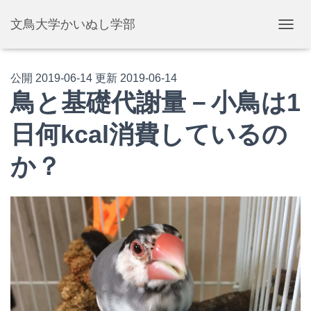
文鳥大学かいぬし学部
ナ
ビ
ゲ
ー
公開
2019-06-14
更新
2019-06-14
シ
鳥と基礎代謝量－小鳥は1
ョ
ン
日何kcal消費しているの
を
切
り
か？
替
え