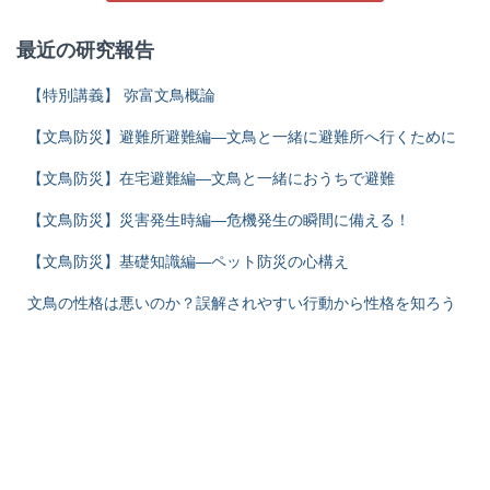
最近の研究報告
【特別講義】 弥富文鳥概論
【文鳥防災】避難所避難編―文鳥と一緒に避難所へ行くために
【文鳥防災】在宅避難編―文鳥と一緒におうちで避難
【文鳥防災】災害発生時編―危機発生の瞬間に備える！
【文鳥防災】基礎知識編―ペット防災の心構え
文鳥の性格は悪いのか？誤解されやすい行動から性格を知ろう