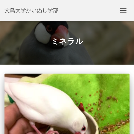
文鳥大学かいぬし学部
ナ
ビ
ゲ
ー
シ
ミネラル
ョ
ン
を
切
り
替
え