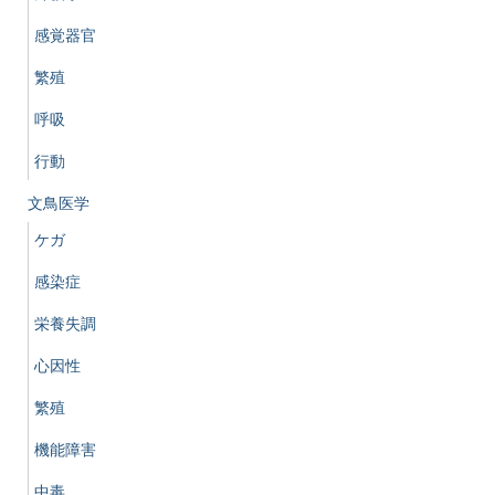
感覚器官
繁殖
呼吸
行動
文鳥医学
ケガ
感染症
栄養失調
心因性
繁殖
機能障害
中毒