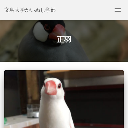
文鳥大学かいぬし学部
ナ
ビ
ゲ
ー
シ
正羽
ョ
ン
を
切
り
替
え