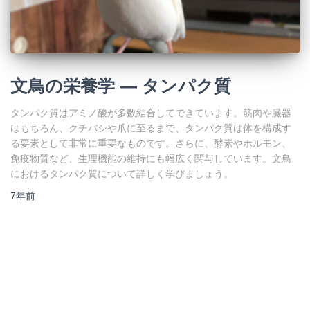
文鳥の栄養学 ― タンパク質
タンパク質はアミノ酸が多数結合してできています。筋肉や臓器
はもちろん、クチバシや爪に至るまで、タンパク質は体を構成す
る要素として非常に重要なものです。さらに、酵素やホルモン、
免疫物質など、生理機能の維持にも幅広く関与しています。文鳥
におけるタンパク質について詳しく学びましょう。
7年
前