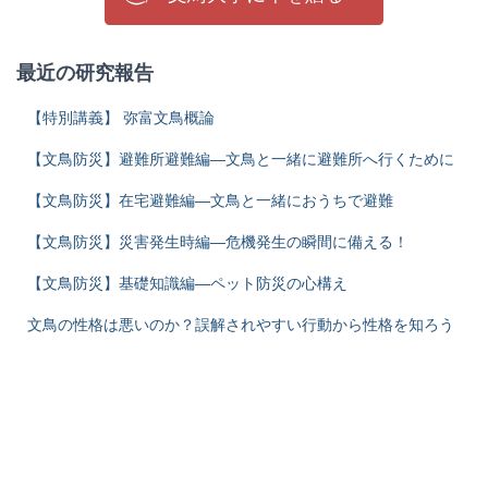
最近の研究報告
【特別講義】 弥富文鳥概論
【文鳥防災】避難所避難編―文鳥と一緒に避難所へ行くために
【文鳥防災】在宅避難編―文鳥と一緒におうちで避難
【文鳥防災】災害発生時編―危機発生の瞬間に備える！
【文鳥防災】基礎知識編―ペット防災の心構え
文鳥の性格は悪いのか？誤解されやすい行動から性格を知ろう