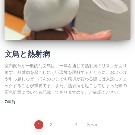
文鳥と熱射病
室内飼育が一般的な文鳥は、一年を通じて熱射病のリスクがあり
ます。熱射病を起こしにくい環境を理解するとともに、お出かけ
や引っ越しなど、ほんの少しでも環境が変わる際には入念にチェ
ックすることが重要です。また、熱射病を起こしてしまった際の
応急処置についても記載してありますので、ご確認ください。
7年
前
1
2
…
6
次へ