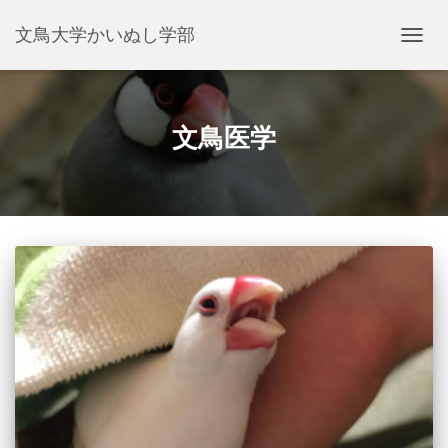
文鳥大学かいぬし学部
ナ
ビ
ゲ
ー
シ
文鳥医学
ョ
ン
を
切
り
替
え