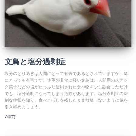
文鳥と塩分過剰症
塩分のとり過ぎは人間にとって有害であるとされていますが、鳥
にとっても有害です。体重の非常に軽い文鳥は、人間用のスナッ
ク菓子などの塩がたっぷり使用された食べ物を少し誤食しただけ
でも、塩分過剰になってしまう危険があります。塩分過剰症の深
刻な症状を知り、食べこぼしを残したまま放鳥しないように気を
引き締めましょう。
7年
前