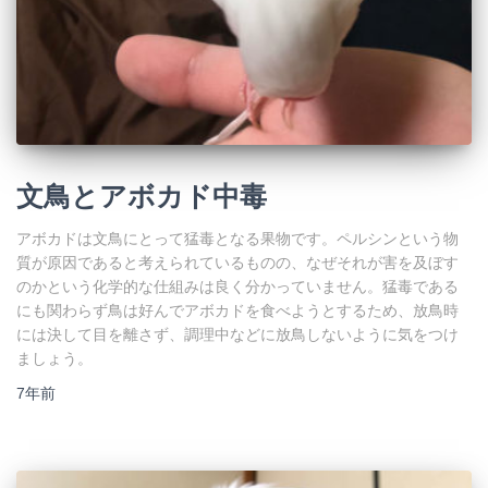
文鳥とアボカド中毒
アボカドは文鳥にとって猛毒となる果物です。ペルシンという物
質が原因であると考えられているものの、なぜそれが害を及ぼす
のかという化学的な仕組みは良く分かっていません。猛毒である
にも関わらず鳥は好んでアボカドを食べようとするため、放鳥時
には決して目を離さず、調理中などに放鳥しないように気をつけ
ましょう。
7年
前