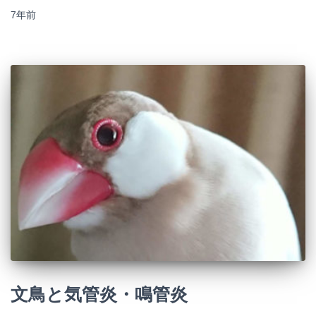
7年
前
文鳥と気管炎・鳴管炎